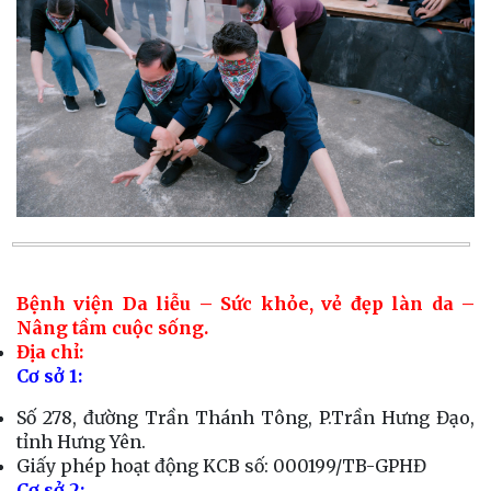
Bệnh viện Da liễu – Sức khỏe, vẻ đẹp làn da –
Nâng tầm cuộc sống.
Địa chỉ:
Cơ sở 1:
Số 278, đường Trần Thánh Tông, P.Trần Hưng Đạo,
tỉnh Hưng Yên.
Giấy phép hoạt động KCB số: 000199/TB-GPHĐ
Cơ sở 2: