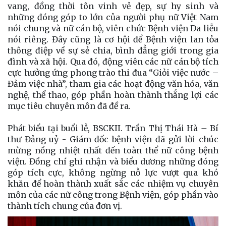
vang, đồng thời tôn vinh vẻ đẹp, sự hy sinh và
những đóng góp to lớn của người phụ nữ Việt Nam
nói chung và nữ cán bộ, viên chức Bệnh viện Da liễu
nói riêng. Đây cũng là cơ hội để Bệnh viện lan tỏa
thông điệp về sự sẻ chia, bình đẳng giới trong gia
đình và xã hội. Qua đó, động viên các nữ cán bộ tích
cực hưởng ứng phong trào thi đua “Giỏi việc nước –
Đảm việc nhà”, tham gia các hoạt động văn hóa, văn
nghệ, thể thao, góp phần hoàn thành thắng lợi các
mục tiêu chuyên môn đã đề ra.
Phát biểu tại buổi lễ, BSCKII. Trần Thị Thái Hà
–
Bí
thư Đảng uỷ - Giám đốc bệnh viện đã gửi lời chúc
mừng nồng nhiệt nhất đến toàn thể nữ công bệnh
viện. Đồng chí ghi nhận và biểu dương những đóng
góp tích cực, không ngừng nỗ lực vượt qua khó
khăn để hoàn thành xuất sắc các nhiệm vụ chuyên
môn của các nữ công trong Bệnh viện, góp phần vào
thành tích chung của đơn vị.