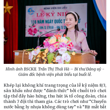
Hình ảnh BSCKII. Trần Thị Thái Hà – Bí thư Đảng uỷ -
Giám đốc bệnh viện phát biểu tại buổi lễ.
Khép lại không khí trang trọng của lễ kỷ niệm 8/3,
sân khấu như được “đánh thức” bởi chuỗi trò chơi
tập thể đầy hào hứng, thu hút 14 tổ công đoàn, chia
thành 7 đội thi tham gia. Các trò chơi như “Chuyền
nước bằng ly nhựa không dùng tay” và “Bịt mắt bắt