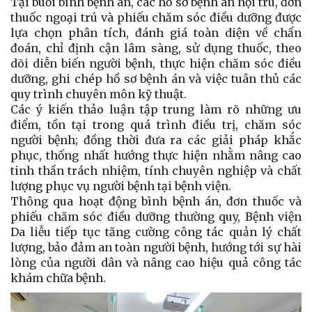
Tại buổi bình bệnh án, các hồ sơ bệnh án nội trú, đơn
thuốc ngoại trú và phiếu chăm sóc điều dưỡng được
lựa chọn phân tích, đánh giá toàn diện về chẩn
đoán, chỉ định cận lâm sàng, sử dụng thuốc, theo
dõi diễn biến người bệnh, thực hiện chăm sóc điều
dưỡng, ghi chép hồ sơ bệnh án và việc tuân thủ các
quy trình chuyên môn kỹ thuật.
Các ý kiến thảo luận tập trung làm rõ những ưu
điểm, tồn tại trong quá trình điều trị, chăm sóc
người bệnh; đồng thời đưa ra các giải pháp khắc
phục, thống nhất hướng thực hiện nhằm nâng cao
tinh thần trách nhiệm, tính chuyên nghiệp và chất
lượng phục vụ người bệnh tại bệnh viện.
Thông qua hoạt động bình bệnh án, đơn thuốc và
phiếu chăm sóc điều dưỡng thường quy, Bệnh viện
Da liễu tiếp tục tăng cường công tác quản lý chất
lượng, bảo đảm an toàn người bệnh, hướng tới sự hài
lòng của người dân và nâng cao hiệu quả công tác
khám chữa bệnh.