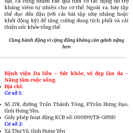
hạt, cá cùng nhiều rau quả tươi có tác dụng hỗ trợ
kháng viêm tự nhiên cho cơ thể. Ngoài ra, hãy tập
thể dục đều đặn (với các bài tập nhẹ nhàng hoặc
khởi động kỹ) để tăng cường dung tích phổi và cải
thiện sức khỏe tổng thể.
Cùng hành động vì cộng đồng không còn gánh nặng
hen
Bệnh viện Da liễu – Sức khỏe, vẻ đẹp làn da –
Nâng tầm cuộc sống.
Địa chỉ:
Cơ sở 1:
Số 278, đường Trần Thánh Tông, P.Trần Hưng Đạo,
tỉnh Hưng Yên.
Giấy phép hoạt động KCB số: 000199/TB-GPHĐ
Cơ sở 2:
Xã Thư Vũ, tỉnh Hưng Yên