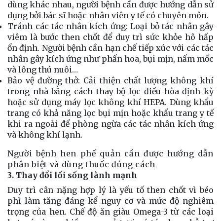
dùng khác nhau, người bệnh cần được hướng dẫn sử
dụng bởi bác sĩ hoặc nhân viên y tế có chuyên môn.
Tránh các tác nhân kích ứng:
Loại bỏ tác nhân gây
viêm là bước then chốt để duy trì sức khỏe hô hấp
ổn định. Người bệnh cần hạn chế tiếp xúc với các tác
nhân gây kích ứng như phấn hoa, bụi mịn, nấm mốc
và lông thú nuôi…
Bảo vệ đường thở:
Cải thiện chất lượng không khí
trong nhà bằng cách thay bộ lọc điều hòa định kỳ
hoặc sử dụng máy lọc không khí HEPA. Dùng khẩu
trang có khả năng lọc bụi mịn hoặc khẩu trang y tế
khi ra ngoài để phòng ngừa các tác nhân kích ứng
và không khí lạnh.
Người bệnh hen phế quản cần được hướng dẫn
phân biệt và dùng thuốc đúng cách
3. Thay đổi lối sống lành mạnh
Duy trì cân nặng hợp lý là yếu tố then chốt vì béo
phì làm tăng đáng kể nguy cơ và mức độ nghiêm
trọng của hen. Chế độ ăn giàu Omega-3 từ các loại